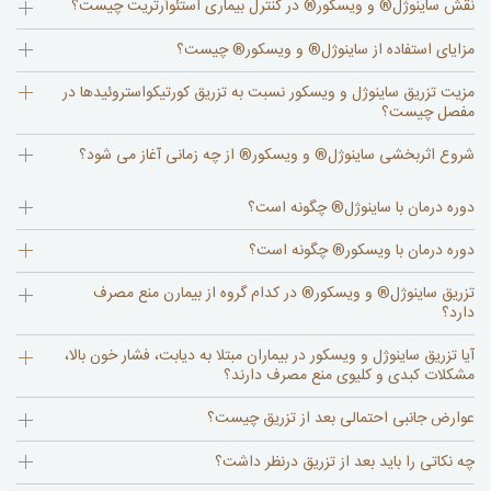
نقش ساینوژل® و ویسکور® در کنترل بیماری استئوآرتریت چیست؟
مزایای استفاده از ساینوژل® و ویسکور® چیست؟
مزیت تزریق ساینوژل و ویسکور نسبت به تزریق کورتیکواستروئیدها در
مفصل چیست؟
شروع اثربخشی ساینوژل® و ویسکور® از چه زمانی آغاز می شود؟
دوره درمان با ساینوژل® چگونه است؟
دوره درمان با ویسکور® چگونه است؟
تزریق ساینوژل® و ویسکور® در کدام گروه از بیمارن منع مصرف
دارد؟
آیا تزریق ساینوژل و ویسکور در بیماران مبتلا به دیابت، فشار خون بالا،
مشکلات کبدی و کلیوی منع مصرف دارند؟
عوارض جانبی احتمالی بعد از تزریق چیست؟
چه نکاتی را باید بعد از تزریق درنظر داشت؟